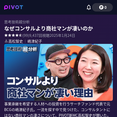
0
思考技術超分析
なぜコンサルより商社マンが凄いのか
(
99
)
9,437
回視聴
2025年1月24日
高松智史
｜
嶋津紀子
事業承継を希望する人材への投資を行うサーチファンド代表で元
BCGの嶋津紀子氏。一流を探す中で見つけた、コンサルタントに
はない商社マンの凄さについて、PIVOT新MC高松智史が聞いた。
