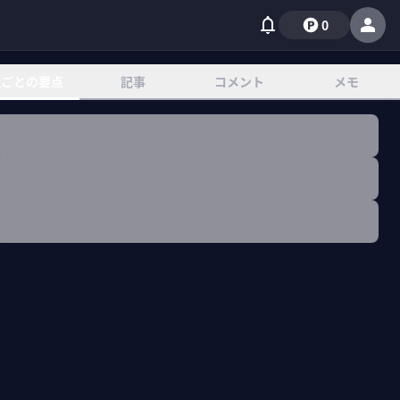
0
章ごとの要点
記事
コメント
メモ