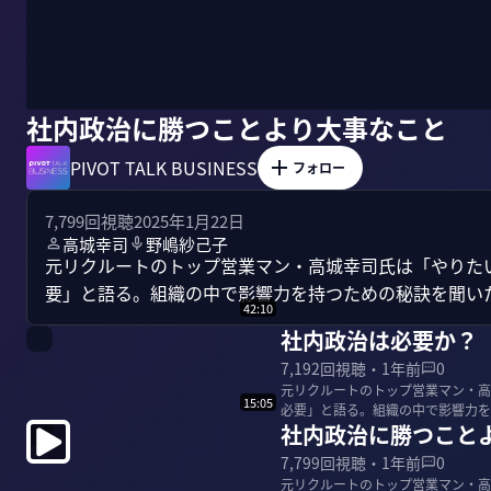
社内政治に勝つことより大事なこと
PIVOT TALK BUSINESS
フォロー
7,799
回視聴
2025年1月22日
高城幸司
野嶋紗己子
元リクルートのトップ営業マン・高城幸司氏は「やりた
要」と語る。組織の中で影響力を持つための秘訣を聞い
42:10
社内政治は必要か？
7,192
回視聴・
1年前
0
元リクルートのトップ営業マン・高
15:05
必要」と語る。組織の中で影響力を持つための秘訣を聞い
社内政治に勝つこと
表 リクルー...
7,799
回視聴・
1年前
0
元リクルートのトップ営業マン・高