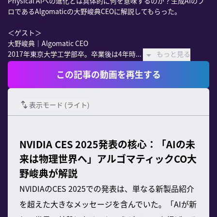
Physical AIへの進化とは具体的に何を意味するのか？生成AIのプ
ロであるAlgomaticの大野峻典CEOに解説してもらった。

＜ゲスト＞

大野峻典｜Algomatic CEO

2017年東京大学工学部卒。卒業後は4年時...
もっと見る
この記事の動画を再生する
表示モード (
ライト
)
NVIDIA CES 2025発表の核心：「AIの未
来は物理世界へ」アルゴマティックCO大
野峻典が解説
NVIDIAのCES 2025での発表は、単なる新製品紹介
を超えた大きなメッセージを含んでいた。「AIが新