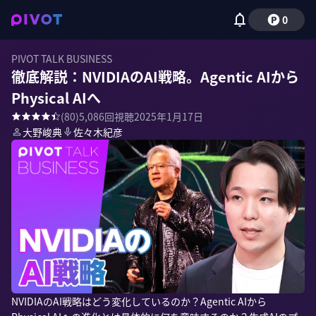
0
PIVOT TALK BUSINESS
徹底解説：NVIDIAのAI戦略。Agentic AIから
Physical AIへ
(
80
)
5,086
回視聴
2025年1月17日
大野峻典
佐々木紀彦
NVIDIAのAI戦略はどう変化しているのか？Agentic AIから