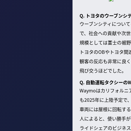
Q. トヨタのウーブン
ウーブンシティについて
で、社会への貢献や次世
規模としては富士の裾野
トヨタのOBやトヨタ関
観客の反応も非常に良く
飛び交うほどでした。
Q. 自動運転タクシーの
Waymoはカリフォル
も2025年に上陸予定
車両には屋根に回転する
人によると、使い勝手が
ライドシェアのビジネス