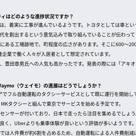
シティはどのような進捗状況ですか？
は、着実に工事が進んでいるようです。トヨタとしては車とい
代を創出するという意気込みで取り組んでいることが伝わって
にある工場跡地で、町程度の広さがあります。そこに600〜20
連企業で働く人々が入居者として想定されています。
、豊田章男氏への人気も高かったです。発表の際には「アキオ
Waymo（ウェイモ）の進展はどうでしょうか？
ニアでフル自動運転のタクシーサービスとして既に運行を開始し
で、MKタクシーと組んで東京でサービスを始める予定です。
センサーが付いており、日本で走ったら注目を集めるでしょう
良く、Uberよりも乗車体験が良いという評価が多いようです
では人件費が約6割を占めるため、自動運転による人件費削減