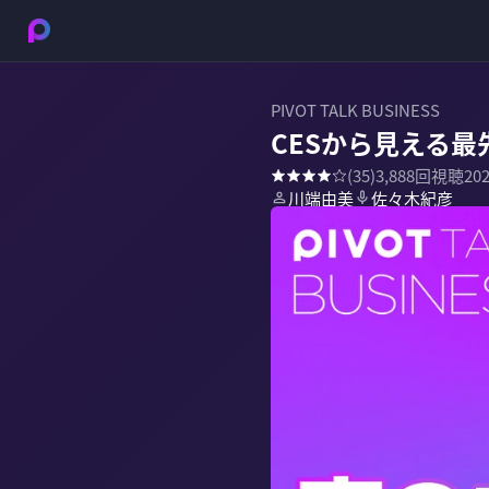
PIVOT TALK BUSINESS
CESから見える
(
35
)
3,888
回視聴
20
川端由美
佐々木紀彦