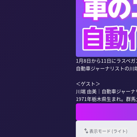
1月8日から11日にラスベ
自動車ジャーナリストの川
＜ゲスト＞

川端 由美｜自動車ジャーナ
1971年栃木県生まれ。群馬大
表示モード (
ライト
)