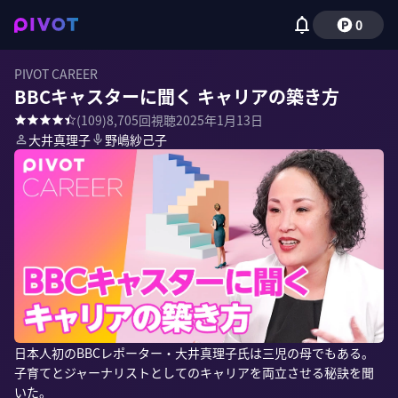
0
PIVOT CAREER
BBCキャスターに聞く キャリアの築き方
(
109
)
8,705
回視聴
2025年1月13日
大井真理子
野嶋紗己子
日本人初のBBCレポーター・大井真理子氏は三児の母でもある。
子育てとジャーナリストとしてのキャリアを両立させる秘訣を聞
いた。
