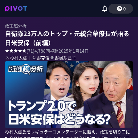
0
政策超分析
自衛隊23万人のトップ・元統合幕僚長が語る
日米安保（前編）
(
71
)
4,788
回視聴
2025年1月14日
杉村太蔵
｜
河野克俊
野嶋紗己子
杉村太蔵氏をレギュラーコメンテーターに迎え、政策を切り口に