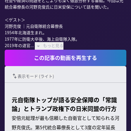
社会や経済の問題をどこよりも深く徹底分析する番組。今回は元
統合幕僚長の河野克俊氏に日米安保について話を聞いた。

＜ゲスト＞

河野克俊 ｜元自衛隊統合幕僚長

1954年北海道生まれ。

1977年に防衛大卒後、海上自衛隊入隊。

2019年の退官...
もっと見る
この記事の動画を再生する
表示モード (
ライト
)
元自衛隊トップが語る安全保障の「常識
論」とトランプ政権下の日米同盟の行方
安倍元総理が最も信頼した自衛官として知られる河
野克俊氏。第5代統合幕僚長として3度の定年延長