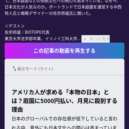
て、日本庭園などの伝統文化への関心も高まっている。なぜ今、
日本文化が人気なのか。ポートランドで日本庭園を運営する中西
玲人氏と戦略デザイナーの佐宗邦威氏に聞いた。

＜ゲスト＞

佐宗邦威｜BIOTOPE代表

東京大学法学部卒業、イリノイ工科大学...
もっと見る
この記事の動画を再生する
表示モード (
ライト
)
アメリカ人が求める「本物の日本」と
は？庭園に5000円払い、月見に殺到する
理由
日本のグローバルでの存在感が低下していると言わ
れる中、意外にも日本文化への関心は高まっていま