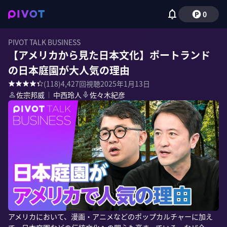
0
PIVOT TALK BUSINESS
【アメリカから見た日本文化】ポートランド
の日本庭園が大人気の理由
(
118
)
4,427
回視聴
2025年1月13日
佐宗邦威
｜
中西玲人
佐々木紀彦
アメリカにおいて、漫画・アニメなどのポップカルチャーに加え