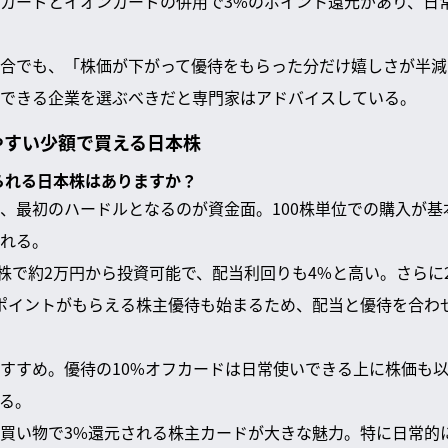
カードとイオンカードの併用で3%のポイント還元があり、日
合でも、「株価が下がって優待をもらった分だけ嬉しさが半減
できる企業を選ぶべきだと専門家はアドバイスしている。
やすい少額で買える日本株
められる日本株はありますか？
、最初のハードルとなるのが資金面。100株単位での購入が基
れる。
0株で約2万円から投資可能で、配当利回りも4%と高い。さらに2
000ポイントがもらえる株主優待も始まるため、配当と優待を合
すすめ。優待の10%オフカードは日常使いできる上に株価も
る。
買い物で3%還元される株主カードが大きな魅力。特に日常的