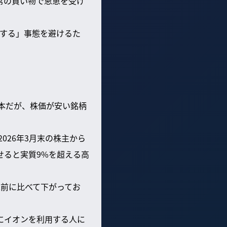
常の買い物で恩恵を受け
する」事態を避けるた
本だが、株価が安い銘柄
026年3月末の株主から
わせると実質9%を超える高
以前に比べて下がってお
にイオンを利用する人に