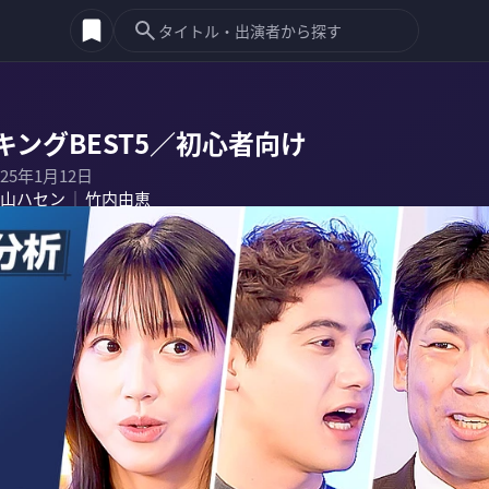
ングBEST5／初心者向け
025年1月12日
山ハセン
竹内由恵
｜