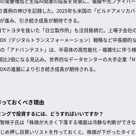
の需要増加と生成AI関連の成長を背景に、電線や光ファイバ
という異例の伸びを記録した。2025年も米国の「ビルドアメリカ
が進み、引き続き成長が期待できる。
総額でトヨタを抜いた「日立製作所」も注目銘柄だ。上場子会社
DX（デジタルトランスフォーメーション）戦略など中長期的
の「アドバンテスト」は、半導体の高性能化・複雑化に伴う検査
期比2倍になる見込み。世界的なデータセンターの大手企業「N
DXの進展により引き続き成長が期待される。
作っておくべき理由
イミングで投資するには、どうすればいいですか？
智映子氏は「株価が大きく下落する場面は冷静な判断ができな
じめ押し目買いリストを作っておくと、株価が下がったタイミ