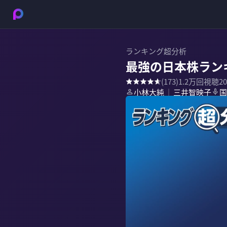
ランキング超分析
最強の日本株ランキ
(
173
)
1.2万
回視聴
2
小林大純
三井智映子
国
｜