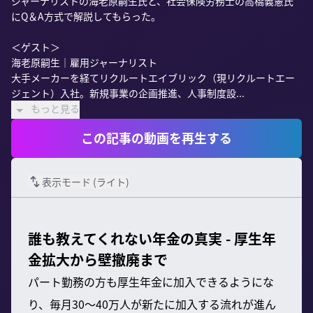
ジャーナリストの海老原嗣生氏と、社会保険労務士の高橋義憲氏
にQ＆A方式で解説してもらった。

＜ゲスト＞

海老原嗣生｜雇用ジャーナリスト

大手メーカーを経てリクルートエイブリック（現リクルートエー
ジェント）入社。新規事業の企画推進、人事制度設...
もっと見る
この記事の動画を再生する
表示モード (
ライト
)
誰も教えてくれない年金の真実 - 厚生年
金拡大から壁撤廃まで
パート勤務の方も厚生年金に加入できるようにな
り、毎月30〜40万人が新たに加入する流れが進ん