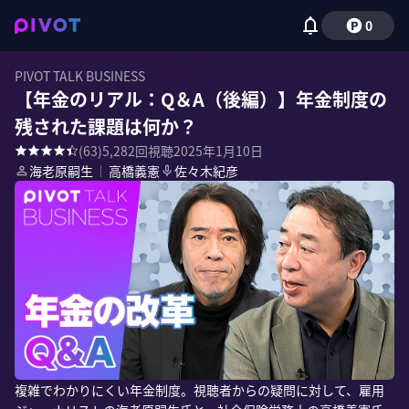
0
PIVOT TALK BUSINESS
【年金のリアル：Q＆A（後編）】年金制度の
残された課題は何か？
(
63
)
5,282
回視聴
2025年1月10日
海老原嗣生
｜
高橋義憲
佐々木紀彦
複雑でわかりにくい年金制度。視聴者からの疑問に対して、雇用