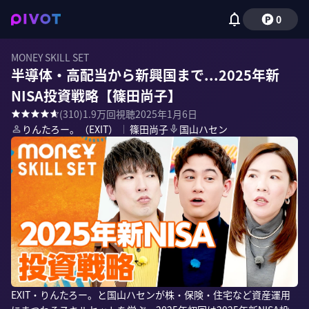
0
MONEY SKILL SET
半導体・高配当から新興国まで...2025年新
NISA投資戦略【篠田尚子】
(
310
)
1.9万
回視聴
2025年1月6日
りんたろー。（EXIT）
｜
篠田尚子
国山ハセン
EXIT・りんたろー。と国山ハセンが株・保険・住宅など資産運用