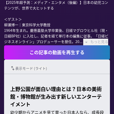
【2025年超予測：メディア・エンタメ（後編）】日本の幼児コン
テンツが、世界で大ヒットする

＜ゲスト＞

柳瀬博一｜東京科学大学教授

1964年生まれ。慶應義塾大学卒業後、日経マグロウヒル社（現・
日経BP社）に入社し、記者を経て単行本の編集に従事。「日経ビ
ジネスオンライン」プロデューサーを歴任。20...
もっと見る
この記事の動画を再生する
表示モード (
ライト
)
上野公園が面白い理由とは？日本の美術
館・博物館が生み出す新しいエンターテ
イメント
幼少期からアニメを見て育った日本人なら、成長段