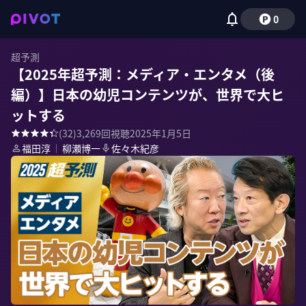
0
超予測
【2025年超予測：メディア・エンタメ（後
編）】日本の幼児コンテンツが、世界で大ヒ
ットする
(
32
)
3,269
回視聴
2025年1月5日
福田淳
｜
柳瀬博一
佐々木紀彦