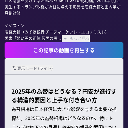
ロの講義を受けて学ぶMONEY SKILL SETの応用編。2025年1月に
誕生するトランプ政権が為替に与える影響を唐鎌大輔と田内学が
真剣対談

＜ゲスト＞

唐鎌大輔（みずほ銀行 チーフマーケット・エコノミスト）

著書「弱い円の正体 仮面の黒...
もっと見る
この記事の動画を再生する
表示モード (
ライト
)
2025年の為替はどうなる？円安が進行す
る構造的要因と上手な付き合い方
為替相場は日本経済に大きな影響を与える重要な指
標だ。2025年の為替相場はどうなるのか、特にト
ランプ政権下での見通しや円安の構造的要因につい