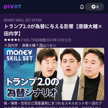
0
MONEY SKILL SET EXTRA
トランプ2.0が為替に与える影響【唐鎌大輔×
田内学】
(
74
)
8,754
回視聴
2024年12月31日
田内学
｜
唐鎌大輔
国山ハセン
株・保険・住宅など資産運用にまつわるスキルセットを一流のプ