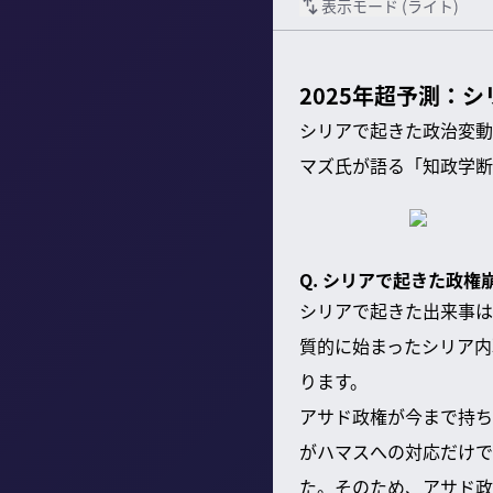
表示モード (
ライト
)
2025年超予測：
シリアで起きた政治変動
マズ氏が語る「知政学断
Q. シリアで起きた政
シリアで起きた出来事は
質的に始まったシリア内
ります。
アサド政権が今まで持ち
がハマスへの対応だけで
た。そのため、アサド政