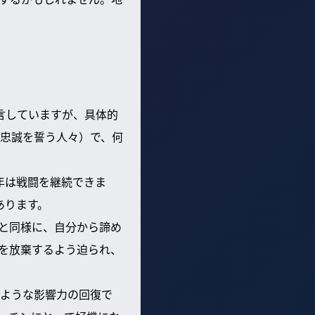
言していますが、具体的
忠誠を誓う人々）で、何
年は戦闘を継続できま
あります。
と同様に、自分から諦め
を放棄するよう迫られ、
ような影響力の回復で