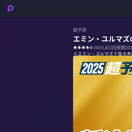
超予測
エミン・ユルマズ
(
60
)
5,852
回視聴
20
エミン・ユルマズ
佐々木