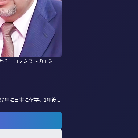
のか？エコノミストのエミ
年に日本に留学。1年後...