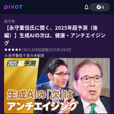
0
超予測
【永守重信氏に聞く、2025年超予測（後
編）】生成AIの次は、健康・アンチエイジン
グ
(
36
)
5,858
回視聴
2025年1月4日
永守重信
佐々木紀彦