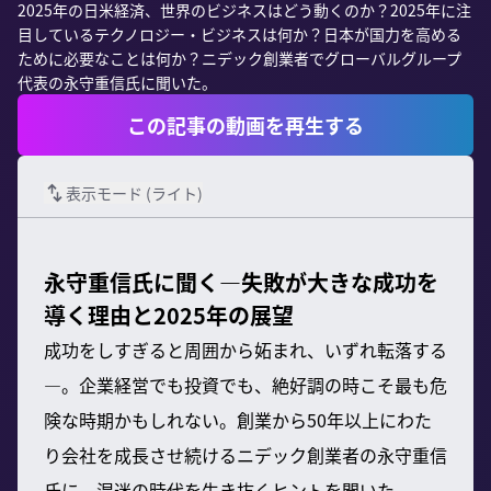
2025年の日米経済、世界のビジネスはどう動くのか？2025年に注
目しているテクノロジー・ビジネスは何か？日本が国力を高める
ために必要なことは何か？ニデック創業者でグローバルグループ
代表の永守重信氏に聞いた。
この記事の動画を再生する
表示モード (
ライト
)
永守重信氏に聞く—失敗が大きな成功を
導く理由と2025年の展望
成功をしすぎると周囲から妬まれ、いずれ転落する
—。企業経営でも投資でも、絶好調の時こそ最も危
険な時期かもしれない。創業から50年以上にわた
り会社を成長させ続けるニデック創業者の永守重信
氏に、混迷の時代を生き抜くヒントを聞いた。