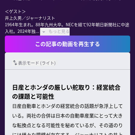
＜ゲスト＞

井上久男／ジャーナリスト

1964年生まれ。88年九州大卒。NECを経て92年朝日新聞社に中途
入社。2024年独...
もっと見る
この記事の動画を再生する
表示モード (
ライト
)
日産とホンダの厳しい舵取り：経営統合
の課題と可能性
日産自動車とホンダの経営統合の話題が急浮上して
いる。両社の合併は日本の自動車産業にとって大き
な転換点となる可能性を秘めているが、その道のり
には様々な障壁が存在する。ジャーナリストの井上