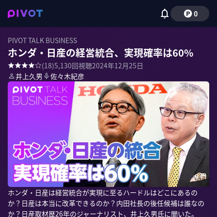
0
PIVOT TALK BUSINESS
ホンダ・日産の経営統合、実現確率は60%
(
18
)
5,130
回視聴
2024年12月25日
井上久男
佐々木紀彦
ホンダ・日産は経営統合が実現に至るハードルはどこにあるの
か？日産は本当に改革できるのか？内田社長の後任候補は誰なの
か？日産取材歴26年のジャーナリスト、井上久男氏に聞いた。
