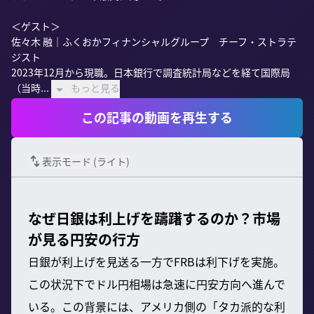
＜ゲスト＞

佐々木 融｜ふくおかフィナンシャルグループ　チーフ・ストラテ
ジスト

2023年12月から現職。日本銀行で調査統計局などを経て国際局
（当時...
もっと見る
この記事の動画を再生する
表示モード (
ライト
)
なぜ日銀は利上げを躊躇するのか？市場
が見る円安の行方
日銀が利上げを見送る一方でFRBは利下げを実施。
この状況下でドル円相場は急速に円安方向へ進んで
いる。この背景には、アメリカ側の「タカ派的な利