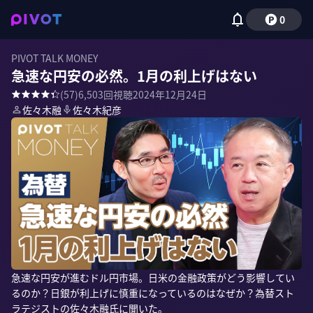
0
PIVOT TALK MONEY
急速な円安の必然。1月の利上げはない
(
57
)
6,503
回視聴
2024年12月24日
佐々木融
佐々木紀彦
急速な円安が進むドル円市場。日米の金融政策がどう影響してい
るのか？日銀が利上げに慎重になっているのはなぜか？為替スト
ラテジストの佐々木融氏に聞いた。
