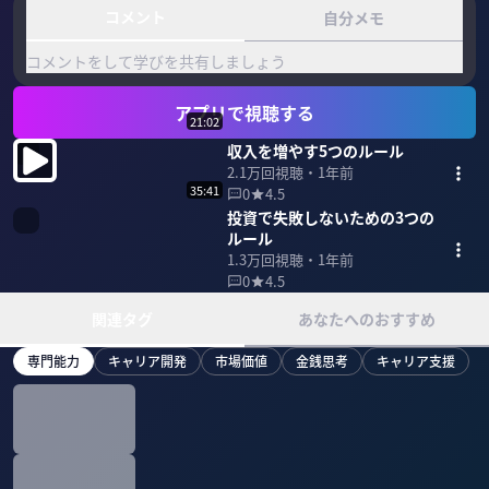
コメント
自分メモ
コメントをして学びを共有しましょう
アプリで視聴する
21:02
収入を増やす5つのルール
2.1万
回視聴・
1年前
35:41
0
4.5
投資で失敗しないための3つの
ルール
1.3万
回視聴・
1年前
0
4.5
関連タグ
あなたへのおすすめ
専門能力
キャリア開発
市場価値
金銭思考
キャリア支援