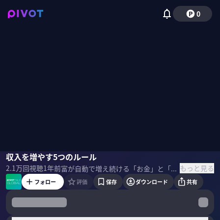
0
篠田尚子
収入を増やす5つのルール
ニック・マジューリ
もっと見る
2.1万
回視聴
1年前
富が自動で増え続ける「お金」と「時間」の使い方について書かれた、13万部のベストセラー『JUST KEEP BUYING』の著書で、アメリカ屈指のデータサイエンティスト、ニック・マジョーリ氏。ファンドアナリストの篠田尚子氏が投資の考え方について話を聞いた。 ＜ゲスト＞ ニック・マジューリ Ritholtz Wealth Management社の最高執行責任者兼データサイエンティスト。同社の業務全体を監督し、ビジネスインテリジェンスの観点から有益な分析を行っている。ウォール・ストリート・ジャーナルやCNBC、ロサンゼルス・タイムズなどに記事を寄稿。緻密なデータに基づくパーソナルファイナンス関連の人気ブログ「OfDollarsAndData.com」を執筆している。 篠田尚子｜楽天証券資産づくり研究所 ファンドアナリスト 慶應義塾大学卒業後、国内銀行を経て2006年ロイター・ジャパン入社。傘下の投信評価機関リッパーにて、業界分析レポートの執筆や投資信託の評価分析業務などの業務に従事し、ファンドアナリストとしての基礎を磨く。2013年の楽天証券経済研究所入所後も、日本で数少ない投資信託の専門家として、投資信託の評価分析業務のほか、幅広い年齢層を対象とした資産形成セミナーの講師も務めるなど、投資教育にも積極的に取り組む。 ＜参考書籍＞ 『JUST KEEP BUYING 自動的に富が増え続ける「お金」と「時間」の法則』ニック・マジューリ（著）
フォロー
評価
保存
ダウンロード
共有