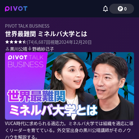
0
PIVOT TALK BUSINESS
世界最難関 ミネルバ大学とは
(
74
)
6,687
回視聴
2024年12月20日
黒川公晴
野嶋紗己子
VUCA時代に求められる適応力。ミネルバ大学では組織を適応に導
くリーダーを育てている。外交官出身の黒川公晴講師がそのノウ
ハウを解説する。
