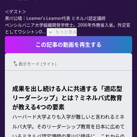
＜ゲスト＞

黒川公晴｜Learner's Learner代表 ミネルバ認定講師

ペンシルバニア大学組織開発学修士。2006年外務省入省。外交官
としてワシントンD...
もっと見る
この記事の動画を再生する
表示モード (
ライト
)
成果を出し続ける人に共通する「適応型
リーダーシップ」とは？ミネルバ式教育
が教える4つの要素
ハーバード大学よりも入学が難しいと言われるミネ
ルバ大学。そのリーダーシップ教育を日本に広めて
いるミネルバ認定講師の黒川公晴氏に、これからの