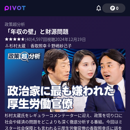
0
政策超分析
「年収の壁」と財源問題
(
40
)
4,597
回視聴
2024年12月19日
杉村太蔵
｜
香取照幸
野嶋紗己子
杉村太蔵氏をレギュラーコメンテーターに迎え、政策を切り口に
社会や経済の問題をどこよりも深く徹底分析する番組。今回はミ
スター社会保障とも言われる元厚生労働官僚の香取照幸氏に話を