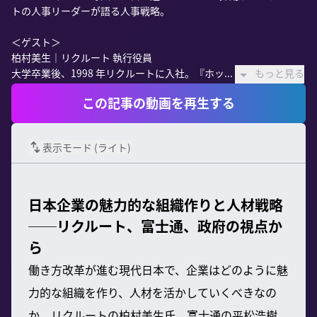
トの人事リーダーが語る人事戦略。

＜ゲスト＞

柏村美生｜リクルート 執行役員

大学卒業後、1998 年リクルートに入社。『ホッ...
もっと見る
この記事の動画を再生する
表示モード (
ライト
)
日本企業の魅力的な組織作りと人材戦略
──リクルート、富士通、政府の視点か
ら
働き方改革が進む現代日本で、企業はどのように魅
力的な組織を作り、人材を活かしていくべきなの
か。リクルートの柏村美生氏、富士通の平松浩樹