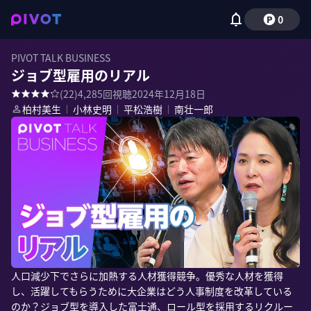
0
PIVOT TALK BUSINESS
ジョブ型雇用のリアル
(
22
)
4,285
回視聴
2024年12月18日
柏村美生
｜
小林史明
｜
平松浩樹
｜
南壮一郎
人口減少下でさらに加熱する人材獲得競争。優秀な人材を獲得
し、活躍してもらうために大企業はどう人事制度を改革している
のか？ジョブ型を導入した富士通、ロール型を採用するリクルー