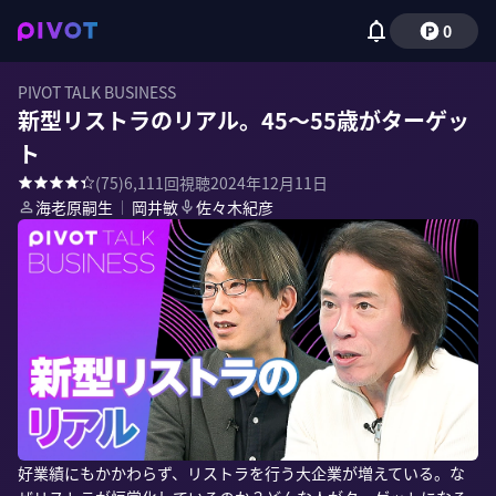
0
PIVOT TALK BUSINESS
新型リストラのリアル。45〜55歳がターゲッ
ト
(
75
)
6,111
回視聴
2024年12月11日
海老原嗣生
｜
岡井敏
佐々木紀彦
好業績にもかかわらず、リストラを行う大企業が増えている。な