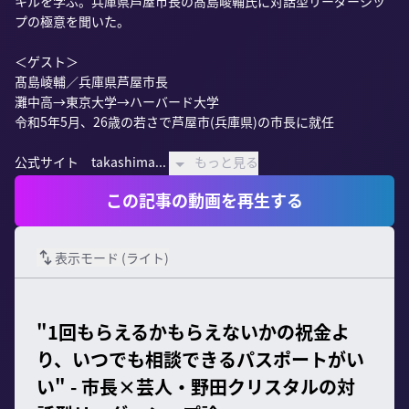
キルを学ぶ。兵庫県芦屋市長の髙島崚輔氏に対話型リーダーシッ
プの極意を聞いた。

＜ゲスト＞

髙島崚輔／兵庫県芦屋市長

灘中高→東京大学→ハーバード大学

令和5年5月、26歳の若さで芦屋市(兵庫県)の市長に就任

公式サイト　takashima...
もっと見る
この記事の動画を再生する
表示モード (
ライト
)
"1回もらえるかもらえないかの祝金よ
り、いつでも相談できるパスポートがい
い" - 市長×芸人・野田クリスタルの対