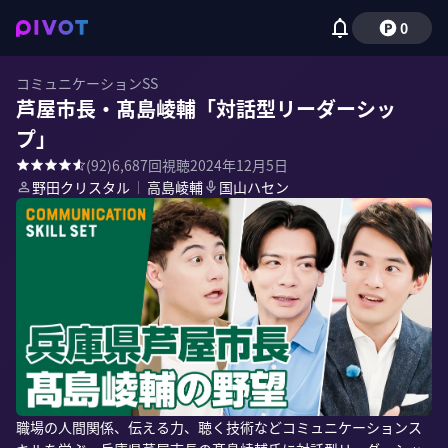
0
コミュニケーションSS
芦屋市長・髙島崚輔「対話型リーダーシッ
プ」
(
92
)
6,687
回視聴
2024年12月5日
野田クリスタル
｜
高島崚輔
国山ハセン
職場の人間関係、伝える力、聴く技術などコミュニケーションス