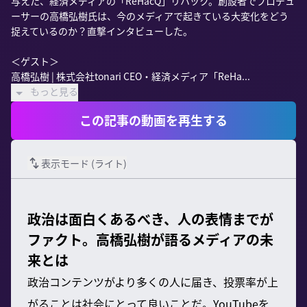
与えた、経済メディアの「ReHacQ」リハック。創設者でプロデュ
ーサーの高橋弘樹氏は、今のメディアで起きている大変化をどう
捉えているのか？直撃インタビューした。

＜ゲスト＞

高橋弘樹 | 株式会社tonari CEO・経済メディア「ReHa...
もっと見る
この記事の動画を再生する
表示モード (
ライト
)
政治は面白くあるべき、人の表情までが
ファクト。高橋弘樹が語るメディアの未
来とは
政治コンテンツがより多くの人に届き、投票率が上
がることは社会にとって良いことだ。YouTubeを