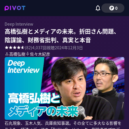
0
Deep Interview
高橋弘樹とメディアの未来。折田さん問題、
陰謀論、財務省批判、真実と本音
(
82
)
4,037
回視聴
2024年12月3日
高橋弘樹
佐々木紀彦
石丸現象、玉木人気、兵庫県知事選。その全てに多大なる影響を