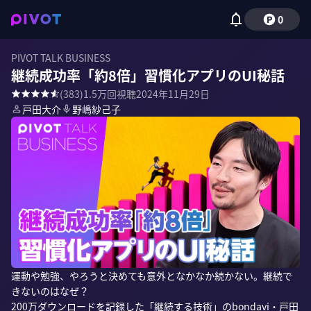
0
PIVOT TALK BUSINESS
継続成功率「約8倍」習慣化アプリのUI秘話
(
383
)
1.5万
回視聴
2024年11月29日
戸田大介
野嶋紗己子
運動や勉強、やろうと決めても意外となかなか続かない。継続で
きないのはなぜ？

200万ダウンロードを記録した「継続する技術」のbondavi・戸田