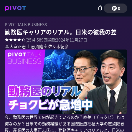
0
PIVOT TALK BUSINESS
勤務医キャリアのリアル。日米の彼我の差
(
25
)
4,589
回視聴
2024年11月27日
大室正志
｜
志賀隆
佐々木紀彦
今、勤務医の世界で何が起きているのか？直美（チョクビ）とは
何なのか？日米での勤務経験がある国際医療福祉大学の志賀隆教
授、産業医の大室正志氏に、勤務医キャリアのリアルと、日米の