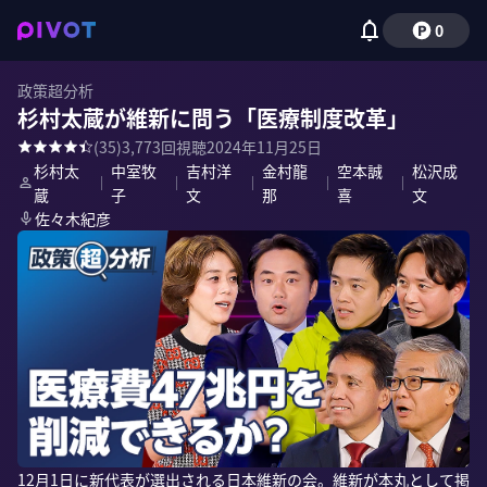
0
政策超分析
杉村太蔵が維新に問う「医療制度改革」
(
35
)
3,773
回視聴
2024年11月25日
杉村太
中室牧
吉村洋
金村龍
空本誠
松沢成
｜
｜
｜
｜
｜
蔵
子
文
那
喜
文
佐々木紀彦
12月1日に新代表が選出される日本維新の会。維新が本丸として掲