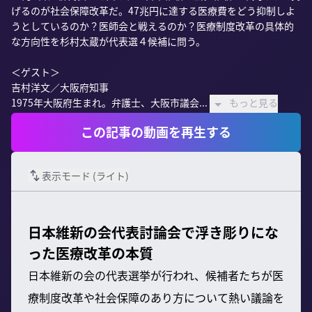
げるのが社会保障改革だ。47兆円に達する医療費をどう抑制しよ
うとしているのか？医師会と戦えるのか？医療制度改革の具体的
な方向性を杉村太蔵が代表選４候補に問う。

＜ゲスト＞

吉村洋文／大阪府知事

1975年大阪府生まれ。弁護士、大阪市議会...
もっと見る
この記事の動画を再生する
表示モード (
ライト
)
日本維新の会代表討論会で浮き彫りにな
った医療改革の本質
日本維新の会の代表選挙が行われ、候補者たちが医
療制度改革や社会保障のあり方について熱い議論を