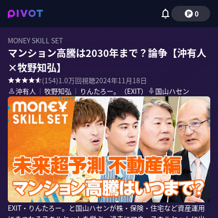
0
MONEY SKILL SET
マンション高騰は2030年まで？論争【沖有人
×牧野知弘】
(
154
)
1.0万
回視聴
2024年11月18日
沖有人
｜
牧野知弘
｜
りんたろー。（EXIT）
国山ハセン
EXIT・りんたろー。と国山ハセンが株・保険・住宅など資産運用