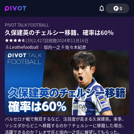
0
PIVOT TALK FOOTBALL
久保建英のチェルシー移籍、確率は60％
(
39
)
2,427
回視聴
2024年11月16日
Leothefootball
｜
垣内一之
佐々木紀彦
バルセロナ戦で無双するなど、注目度が高まる久保建英。来季、
ソシエダからどこへ移籍するのか？チェルシーに移籍した場合、
活躍できるのか？レオザ氏と垣内一之氏に展望してもらった。
