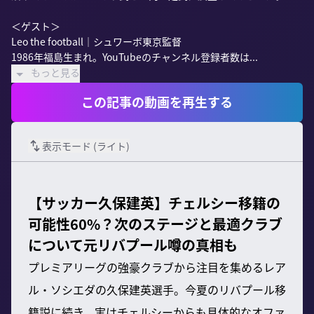
＜ゲスト＞

Leo the football｜シュワーボ東京監督

1986年福島生まれ。YouTubeのチャンネル登録者数は...
もっと見る
この記事の動画を再生する
表示モード (
ライト
)
【サッカー久保建英】チェルシー移籍の
可能性60%？次のステージと最適クラブ
について元リバプール噂の真相も
プレミアリーグの強豪クラブから注目を集めるレア
ル・ソシエダの久保建英選手。今夏のリバプール移
籍説に続き、実はチェルシーからも具体的なオファ