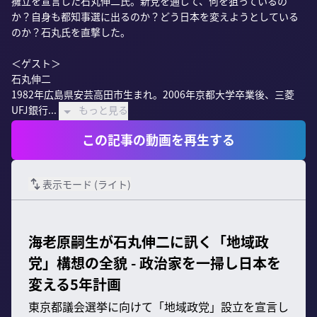
擁立を宣言した石丸伸二氏。新党を通じて、何を狙っているの
か？自身も都知事選に出るのか？どう日本を変えようとしている
のか？石丸氏を直撃した。

＜ゲスト＞

石丸伸二

1982年広島県安芸高田市生まれ。2006年京都大学卒業後、三菱
UFJ銀行...
もっと見る
この記事の動画を再生する
表示モード (
ライト
)
海老原嗣生が石丸伸二に訊く「地域政
党」構想の全貌 - 政治家を一掃し日本を
変える5年計画
東京都議会選挙に向けて「地域政党」設立を宣言し