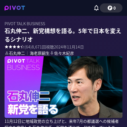
0
PIVOT TALK BUSINESS
石丸伸二、新党構想を語る。5年で日本を変え
るシナリオ
(
64
)
8,671
回視聴
2024年11月14日
石丸伸二
｜
海老原嗣生
佐々木紀彦
11月12日に地域政党の立ち上げと、来年7月の都議選への候補者