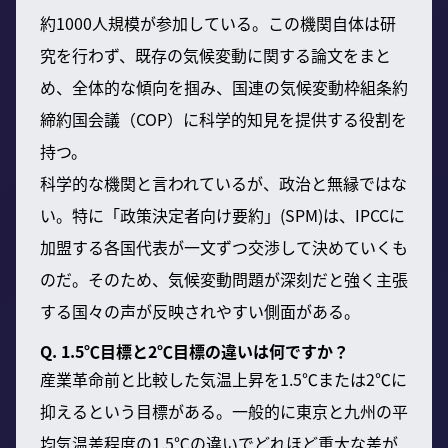
約1000人規模が参加している。この機関自体は研
究を行わず、既存の気候変動に関する論文をまと
め、全体的な傾向を掴み、国連の気候変動枠組条約
締約国会議（COP）に科学的知見を提供する役割を
持つ。
科学的な機関と言われているが、政治と無縁ではな
い。特に「政策決定者向け要約」(SPM)は、IPCCに
加盟する各国代表が一文ずつ交渉して決めていくも
のだ。そのため、気候変動問題が深刻だと強く主張
する国々の声が反映されやすい側面がある。
Q. 1.5℃目標と2℃目標の違いは何ですか？
産業革命前と比較した気温上昇を1.5℃または2℃に
抑えるという目標がある。一般的に東京と九州の平
均気温差程度の1.5℃の違いでどれほど重大な差が