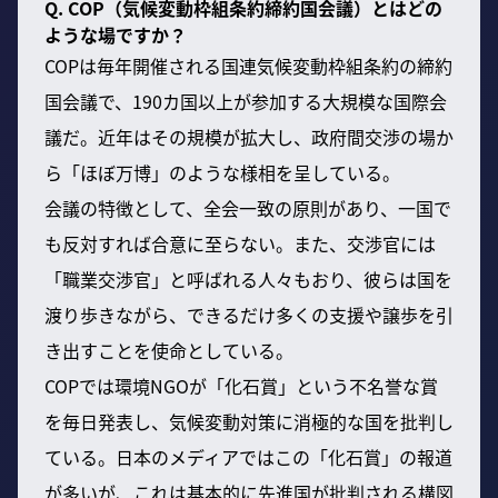
Q. COP（気候変動枠組条約締約国会議）とはどの
ような場ですか？
COPは毎年開催される国連気候変動枠組条約の締約
国会議で、190カ国以上が参加する大規模な国際会
議だ。近年はその規模が拡大し、政府間交渉の場か
ら「ほぼ万博」のような様相を呈している。
会議の特徴として、全会一致の原則があり、一国で
も反対すれば合意に至らない。また、交渉官には
「職業交渉官」と呼ばれる人々もおり、彼らは国を
渡り歩きながら、できるだけ多くの支援や譲歩を引
き出すことを使命としている。
COPでは環境NGOが「化石賞」という不名誉な賞
を毎日発表し、気候変動対策に消極的な国を批判し
ている。日本のメディアではこの「化石賞」の報道
が多いが、これは基本的に先進国が批判される構図