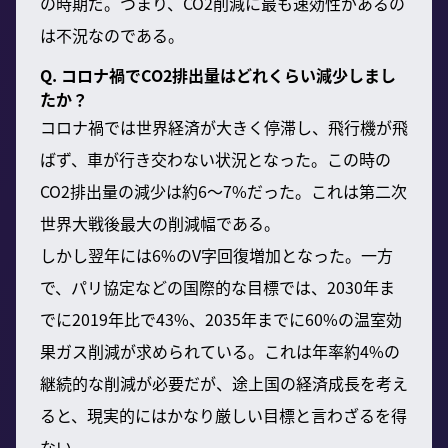
の時期だ。つまり、CO2削減に最も速効性があるの
は不況なのである。
Q. コロナ禍でCO2排出量はどれくらい減少しまし
たか？
コロナ禍では世界経済が大きく停滞し、飛行機が飛
ばず、車が行き交わない状況となった。この時の
CO2排出量の減少は約6〜7%だった。これは第二次
世界大戦後最大の削減幅である。
しかし翌年には6%のV字回復増加となった。一方
で、パリ協定などの国際的な目標では、2030年ま
でに2019年比で43%、2035年までに60%の温室効
果ガス削減が求められている。これは年率約4%の
継続的な削減が必要だが、途上国の経済成長を考え
ると、現実的にはかなり厳しい目標と言わざるを得
ない。