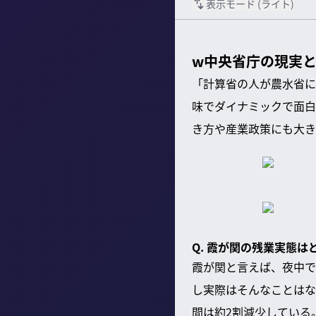
表示モード (
ライト
)
w中央省庁の現実と
「計算省の人が農水省に
味でダイナミックで面白
き方や産業政策にも大き
Q. 霞が関の残業実態
霞が関と言えば、夜中で
し実際はそんなことはな
間は約2割減少している