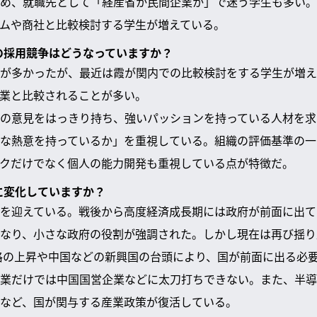
め、就職先として「経産省か民間企業か」で迷う学生も多い。
ムや商社と比較検討する学生が増えている。
業の採用競争はどうなっていますか？
が多かったが、最近は霞が関内での比較検討をする学生が増え
業と比較されることが多い。
の意見をはっきり持ち、強いパッションを持っている人材を求
な熱意を持っているか」を重視している。組織の評価基準の一
クだけでなく個人の能力開発も重視している点が特徴だ。
うに変化していますか？
を迎えている。戦後から高度経済成長期には政府が前面に出て
なり、小さな政府の役割が強調された。しかし現在は再び揺り
価格の上昇や中国などの新興国の台頭により、国が前面に出る必
業だけでは中国国営企業などに太刀打ちできない。また、半導体
など、国が関与する産業政策が復活している。