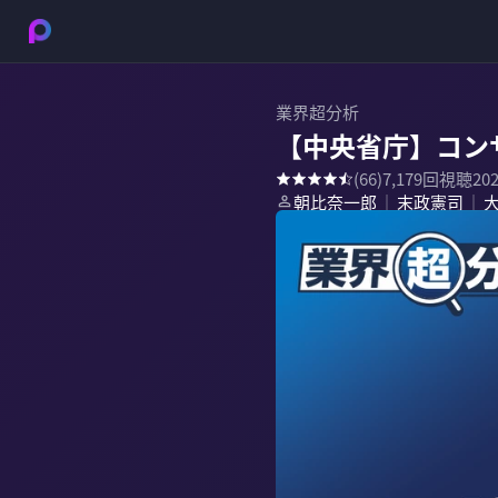
業界超分析
【中央省庁】コン
(
66
)
7,179
回視聴
20
朝比奈一郎
末政憲司
｜
｜