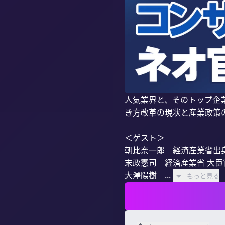
人気業界と、そのトップ企
き方改革の現状と産業政策の
＜ゲスト＞

朝比奈一郎　経済産業省出身 /
末政憲司　経済産業省 大臣
大澤陽樹　...
もっと見る