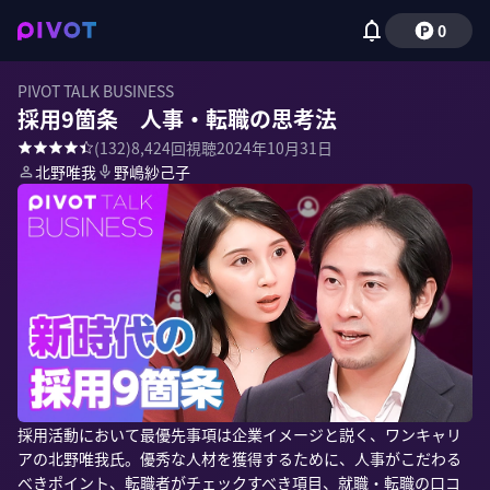
0
PIVOT TALK BUSINESS
採用9箇条 人事・転職の思考法
(
132
)
8,424
回視聴
2024年10月31日
北野唯我
野嶋紗己子
採用活動において最優先事項は企業イメージと説く、ワンキャリ
アの北野唯我氏。優秀な人材を獲得するために、人事がこだわる
べきポイント、転職者がチェックすべき項目、就職・転職の口コ