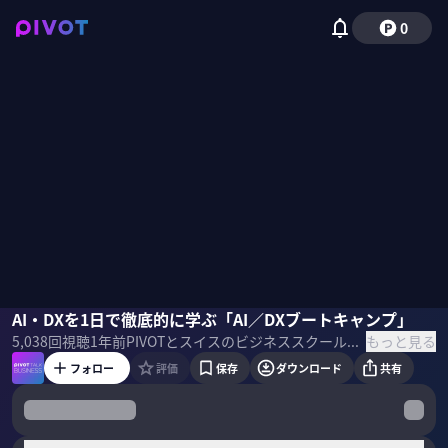
0
高津尚志
AI・DXを1日で徹底的に学ぶ「AI／DXブートキャンプ」
佐々木紀彦
もっと見る
5,038
回視聴
1年前
PIVOTとスイスのビジネススクールであるIMDが11月2日に「AI・DXブートキャンプ」を開催。丸一日かけて、AIとDXの最先端を英語で徹底的に学ぶ。そのプログラムの概要と魅力を、IMD北東アジアディレクターの高津尚志氏に聞いた。 ＜ゲスト＞ 高津尚志｜IMD北東アジア代表 経営幹部育成で世界トップランキングを誇るスイスのビジネススクール、IMDの日本・台湾・韓国における代表。 早稲田大学政治経済学部卒業後、1989年に日本興業銀行に入行し、その後ボストンコンサルティンググループ、リクルートを経て現職。仏INSEADでMBA取得。桑沢デザイン研究所基礎造形専攻修了。 ＜目次＞
フォロー
評価
保存
ダウンロード
共有