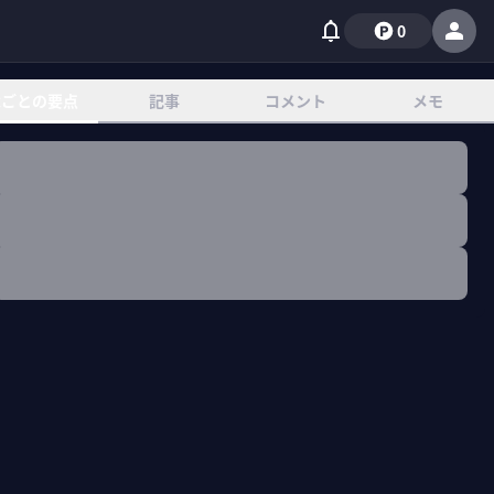
0
章ごとの要点
記事
コメント
メモ