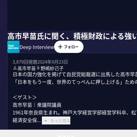
高市早苗氏に聞く、積極財政による強
Deep Interview
フォロー
3,879
回視聴
2024年9月23日
高市早苗
野嶋紗己子
日本の国力強化を掲げて自民党総裁選に出馬した高市早
「日本をもう一度、世界のてっぺんに押し上げる」ための
＜ゲスト＞

高市早苗｜衆議院議員 

1961年奈良県生まれ。神戸大学経営学部経営学科卒、松下
経済安全保...
もっと見る