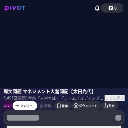
0
太田光代
爆笑問題 マネジメント大奮闘記【太田光代】
坡山里帆
もっと見る
6,491
回視聴
1年前
「人材育成」「チームビルディング」などマネジメントの在り方に変化が生まれつつある今、新時代のマネジメントに必要なスキルセットをプロフェッショナルから学ぶ。爆笑問題など数々の人気芸人を輩出してきたタイタン・太田光代氏のマネジメント史を紐解きながら哲学を伺う。 ＜ゲスト＞ 太田光代（タイタン代表取締役） X▷
フォロー
評価
保存
ダウンロード
共有