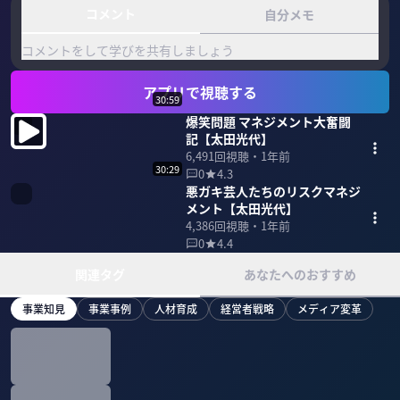
コメント
自分メモ
コメントをして学びを共有しましょう
アプリで視聴する
30:59
爆笑問題 マネジメント大奮闘
記【太田光代】
6,491
回視聴・
1年前
30:29
0
4.3
悪ガキ芸人たちのリスクマネジ
メント【太田光代】
4,386
回視聴・
1年前
0
4.4
関連タグ
あなたへのおすすめ
事業知見
事業事例
人材育成
経営者戦略
メディア変革