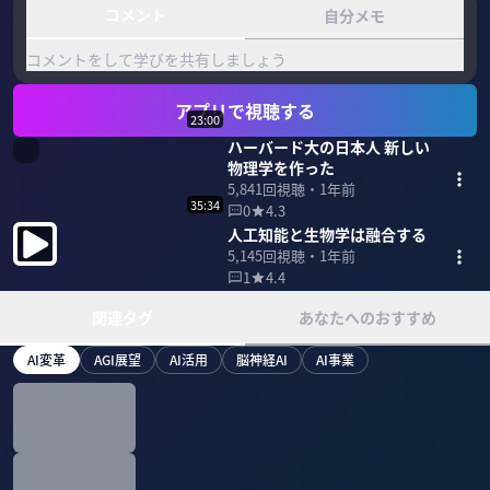
コメント
自分メモ
コメントをして学びを共有しましょう
アプリで視聴する
23:00
ハーバード大の日本人 新しい
物理学を作った
5,841
回視聴・
1年前
35:34
0
4.3
人工知能と生物学は融合する
5,145
回視聴・
1年前
1
4.4
関連タグ
あなたへのおすすめ
AI変革
AGI展望
AI活用
脳神経AI
AI事業