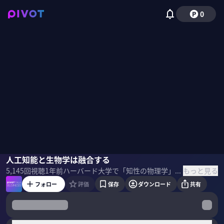
0
田中秀宣
人工知能と生物学は融合する
もっと見る
5,145
回視聴
1年前
ハーバード大学で「知性の物理学」プログラムを立ち上げ、研究室を主宰する田中秀宣氏。AIに知性はあるのか。
フォロー
評価
保存
ダウンロード
共有