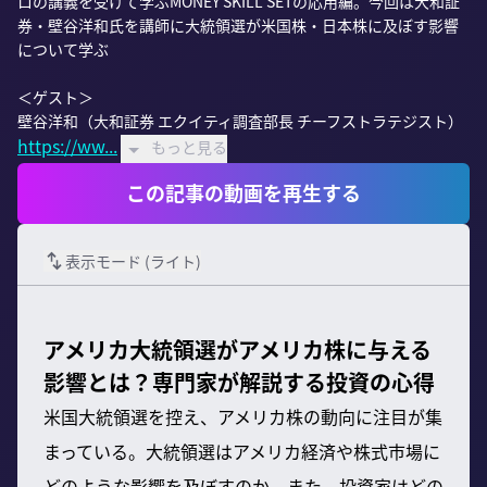
ロの講義を受けて学ぶMONEY SKILL SETの応用編。今回は大和証
券・壁谷洋和氏を講師に大統領選が米国株・日本株に及ぼす影響
について学ぶ

＜ゲスト＞

https://ww...
もっと見る
この記事の動画を再生する
表示モード (
ライト
)
アメリカ大統領選がアメリカ株に与える
影響とは？専門家が解説する投資の心得
米国大統領選を控え、アメリカ株の動向に注目が集
まっている。大統領選はアメリカ経済や株式市場に
どのような影響を及ぼすのか。また、投資家はどの