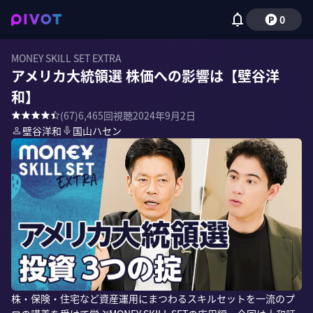
0
MONEY SKILL SET EXTRA
アメリカ大統領選 株価への影響は【壁谷洋
和】
(
67
)
6,465
回視聴
2024年9月2日
壁谷洋和
国山ハセン
株・保険・住宅など資産運用にまつわるスキルセットを一流のプ