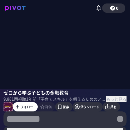
0
谷口達也
ゼロから学ぶ子どもの金融教育
国山ハセン
もっと見る
9,881
回視聴
1年前
「子育てスキル」を鍛えるためのノウハウを各分野のプロが伝授。 FPの谷口達也氏が金融教育を始める年齢・何をすべきかを解説。 ＜ゲスト＞ 谷口達也 元岡三証券・野村證券 マネーシフト代表 ＜目次＞
フォロー
評価
保存
ダウンロード
共有