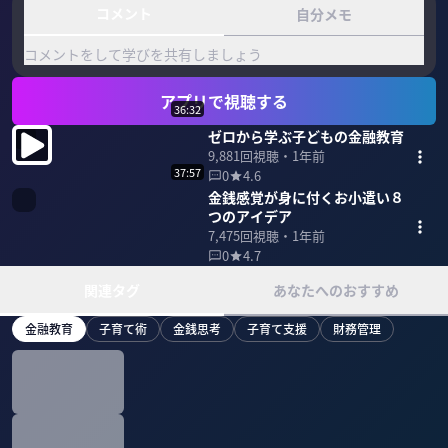
コメント
自分メモ
コメントをして学びを共有しましょう
アプリで視聴する
36:32
ゼロから学ぶ子どもの金融教育
9,881
回視聴・
1年前
37:57
0
4.6
金銭感覚が身に付くお小遣い８
つのアイデア
7,475
回視聴・
1年前
0
4.7
関連タグ
あなたへのおすすめ
金融教育
子育て術
金銭思考
子育て支援
財務管理