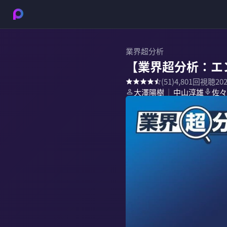
業界超分析
【業界超分析：エ
(
51
)
4,801
回視聴
20
大澤陽樹
中山淳雄
佐々
｜