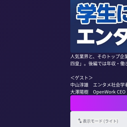
人気業界と、そのトップ企
四皇」。後編では年収・働き
＜ゲスト＞

中山淳雄　エンタメ社会学者 / Re
大澤陽樹　OpenWork CEO
表示モード (
ライト
)