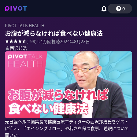
0
PIVOT TALK HEALTH
お腹が減らなければ食べない健康法
(
198
)
1.4万
回視聴
2024年8月23日
西沢邦浩
元日経ヘルス編集長で健康医療エディターの西沢邦浩氏をゲスト
に迎え、「エイジングスロー」や若さを保つ食事、睡眠について
聞いた。