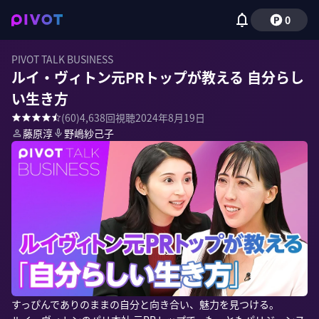
0
PIVOT TALK BUSINESS
ルイ・ヴィトン元PRトップが教える 自分らし
い生き方
(
60
)
4,638
回視聴
2024年8月19日
藤原淳
野嶋紗己子
すっぴんでありのままの自分と向き合い、魅力を見つける。 
