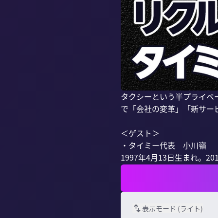
タクシーという半プライベー
で「会社の変革」「新サー
＜ゲスト＞

・タイミー代表　小川嶺

1997年4月13日生まれ。2
表示モード (
ライト
)