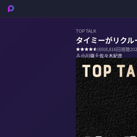
TOP TALK
タイミーがリクル
(
69
)
8,816
回視聴
20
小川嶺
佐々木紀彦