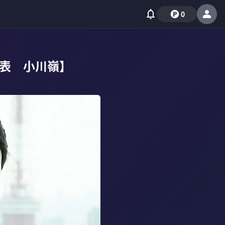
0
表 小川嶺】