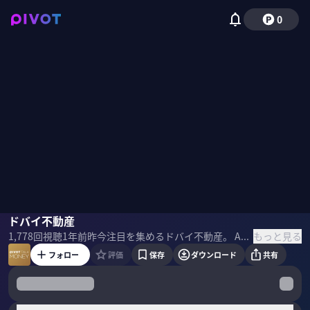
0
東成樹
ドバイ不動産
国山ハセン
もっと見る
1,778
回視聴
1年前
昨今注目を集めるドバイ不動産。 Apex Capital Real Estateの東成樹氏に新たな投資の選択肢ドバイ不動産について聞いた。 ＜ゲスト＞ 東成樹 東京大学大学院総合文化研究科卒業後、2015年に株式会社電通入社。 2022年頭に取材で訪れたドバイの可能性を実感し、 電通を退職してドバイに移住。 電通で培った取材・営業力を活かして、 ドバイ不動産についての情報入手、発信を行っている。 ＜目次＞
フォロー
評価
保存
ダウンロード
共有