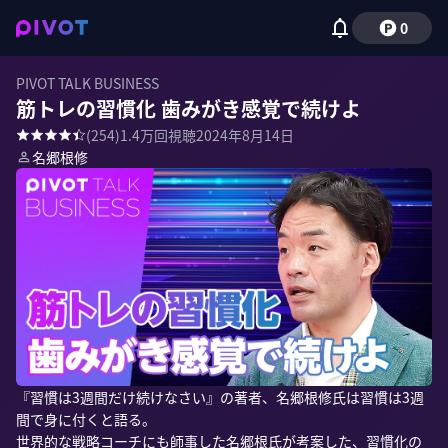
0
PIVOT TALK BUSINESS
筋トレの習慣化 歯みがき感覚で続けよ
(
254
)
1.4万
回視聴
2024年8月14日
名郷根修
『習慣は3週間だけ続けなさい』の著者、名郷根修氏は習慣は3週
間で身に付くと語る。

世界的な戦略コーチにも師事した名郷根氏が考案した、習慣化の