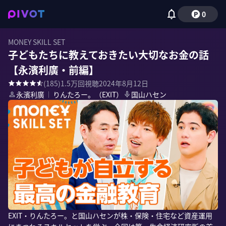
0
MONEY SKILL SET
子どもたちに教えておきたい大切なお金の話
【永濱利廣・前編】
(
185
)
1.5万
回視聴
2024年8月12日
永濱利廣
｜
りんたろー。（EXIT）
国山ハセン
EXIT・りんたろー。と国山ハセンが株・保険・住宅など資産運用