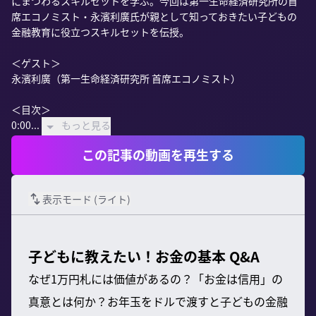
にまつわるスキルセットを学ぶ。今回は第一生命経済研究所の首
席エコノミスト・永濱利廣氏が親として知っておきたい子どもの
金融教育に役立つスキルセットを伝授。

＜ゲスト＞

永濱利廣（第一生命経済研究所 首席エコノミスト）

＜目次＞

0:00...
もっと見る
この記事の動画を再生する
表示モード (
ライト
)
子どもに教えたい！お金の基本 Q&A
なぜ1万円札には価値があるの？「お金は信用」の
真意とは何か？お年玉をドルで渡すと子どもの金融