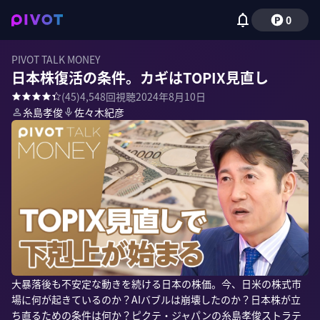
0
PIVOT TALK MONEY
日本株復活の条件。カギはTOPIX見直し
(
45
)
4,548
回視聴
2024年8月10日
糸島孝俊
佐々木紀彦
大暴落後も不安定な動きを続ける日本の株価。今、日米の株式市
場に何が起きているのか？AIバブルは崩壊したのか？日本株が立
ち直るための条件は何か？ピクテ・ジャパンの糸島孝俊ストラテ