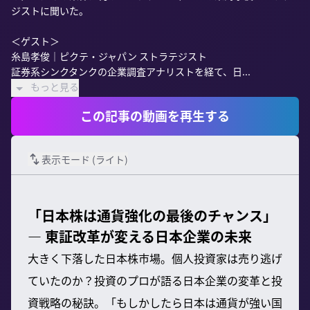
ジストに聞いた。

＜ゲスト＞

糸島孝俊｜ピクテ・ジャパン ストラテジスト

証券系シンクタンクの企業調査アナリストを経て、日...
もっと見る
この記事の動画を再生する
表示モード (
ライト
)
「日本株は通貨強化の最後のチャンス」
— 東証改革が変える日本企業の未来
大きく下落した日本株市場。個人投資家は売り逃げ
ていたのか？投資のプロが語る日本企業の変革と投
資戦略の秘訣。「もしかしたら日本は通貨が強い国