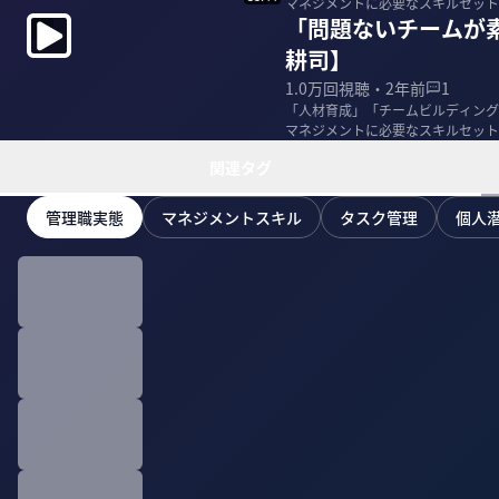
マネジメントに必要なスキルセット
「問題ないチームが
代、史上最年少執行...
耕司】
1.0万
回視聴・
2年前
1
「人材育成」「チームビルディング
マネジメントに必要なスキルセット
代、史上最年少執行...
関連タグ
管理職実態
マネジメントスキル
タスク管理
個人