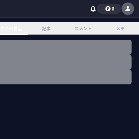
0
章ごとの要点
記事
コメント
メモ