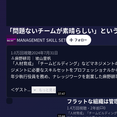
「問題ないチームが素晴らしい」とい
MANAGEMENT SKILL SET
フォロー
1.0万
回視聴
2024年7月31日
麻野耕司
坡山里帆
｜
「人材育成」「チームビルディング」などマネジメント
ジメントに必要なスキルセットをプロフェッショナルか
年少執行役員を務め、ナレッジワークを創業した麻野耕司
＜ゲスト...
もっと見る
37:47
フラットな組織は管
1.4万
回視聴・
2年前
0
「人材育成」「チームビルディング
33:44