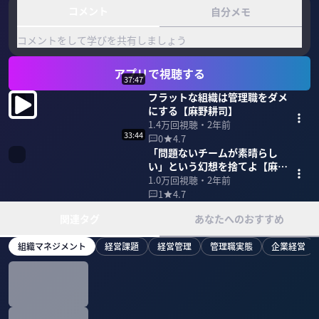
コメント
自分メモ
コメントをして学びを共有しましょう
アプリで視聴する
37:47
フラットな組織は管理職をダメ
にする【麻野耕司】
1.4万
回視聴・
2年前
33:44
0
4.7
「問題ないチームが素晴らし
い」という幻想を捨てよ【麻野
耕司】
1.0万
回視聴・
2年前
1
4.7
関連タグ
あなたへのおすすめ
組織マネジメント
経営課題
経営管理
管理職実態
企業経営