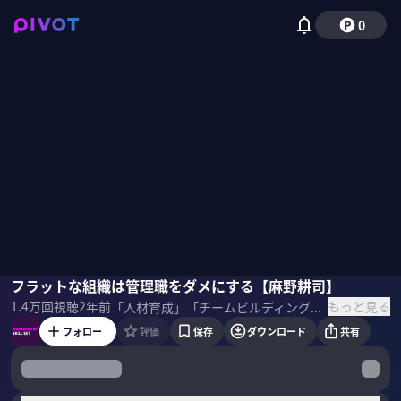
0
麻野耕司
フラットな組織は管理職をダメにする【麻野耕司】
坡山里帆
もっと見る
1.4万
回視聴
2年前
「人材育成」「チームビルディング」などマネジメントの在り方に変化が生まれつつある今、新時代のマネジメントに必要なスキルセットをプロフェッショナルから学ぶ。リンクアンドモチベーション時代、史上最年少執行役員を務め、ナレッジワークを創業した麻野耕司氏が組織マネジメントにおける7つの幻想を説く ＜ゲスト＞ 麻野耕司(ナレッジワークCEO／元リンクアンドモチベーション取締役) X▷
フォロー
評価
保存
ダウンロード
共有