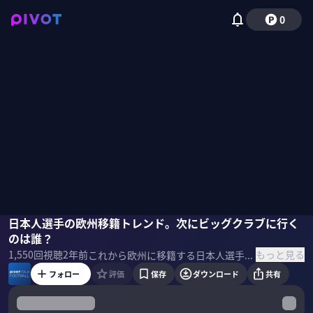
0
垣内一之
日本人選手の欧州移籍トレンド。次にビッグクラブに行く
木崎伸也
佐々木紀彦
のは誰？
もっと見る
1,550
回視聴
2年前
これから欧州に移籍する日本人選手はいるのか？ 次にビッグクラブ移籍可能性が高いのは誰か？ 和製ロマーノこと、スポニチ記者の垣内一之氏に話を聞いた。 ＜ゲスト＞ 垣内一之｜スポーツニッポン記者 1998年にイタリアに移住し、約8年間、中田英寿、中村俊輔、柳沢敦ら日本人選手を中心にセリエAを取材。2006年のドイツ・ワールドカップ後に帰国し、現在はスポニチでFC東京、横浜FC、川崎F、マリノス、レイソル 、代表を中心に取材を続けている。 木崎 伸也｜スポーツライター 1975年、東京都生まれ。2002年夏にオランダへ移住。翌2003年から6年間、ドイツを拠点に欧州サッカーを取材。スポーツ誌『Number』はじめ、各メディアに寄稿。最新刊は小説『アイム・ブルー』。2018年10月よりサッカーカンボジア代表のスタッフに。 ＜関連書籍＞ 『ナーゲルスマン流52の原則』
フォロー
評価
保存
ダウンロード
共有