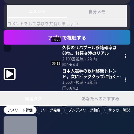
コメント
自分メモ
コメントをして学びを共有しましょう
アプリで視聴する
18:25
久保のリバプール移籍確率は
80％。移籍交渉のリアル
2,100
回視聴・
2年前
36:13
0
4.4
日本人選手の欧州移籍トレン
ド。次にビッグクラブに行くの
は誰？
1,550
回視聴・
2年前
0
4.2
関連タグ
あなたへのおすすめ
アスリート評価
Jリーグ発展
ブンデスリーグ動向
サッカー解説