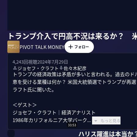
トランプ介入で円高不況は来るか？ 
PIVOT TALK MONEY
フォロー
4,243
回視聴
2024年7月29日
ジョセフ・クラフト
佐々木紀彦
トランプの経済政策は矛盾が多いと言われる。過去のド
恵を受ける業種は何か？ 米国大統領選でトランプが再
ラフト氏に聞いた。

＜ゲスト＞

ジョセフ・クラフト｜経済アナリスト

1986年カリフォルニア大学バーク...
もっと見る
33:53
ハリス躍進は本当か