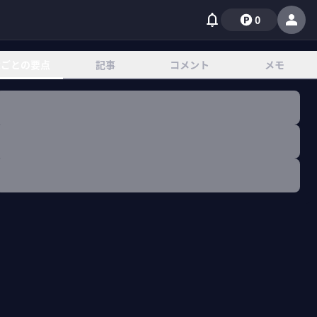
0
章ごとの要点
記事
コメント
メモ