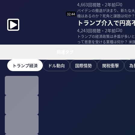
4,663
回視聴・
2年前
0
バイデンの撤退が決まり、新たな大
32:44
機はあるのか？死角と課題は何か？
トランプ介入で円高
ョセフ・クラフト...
4,243
回視聴・
2年前
0
トランプの経済政策は矛盾が多いと
って恩恵を受ける業種は何か？ 米
ジョセフ・クラフ...
関連タグ
トランプ経済
ドル動向
国際情勢
関税衝撃
為